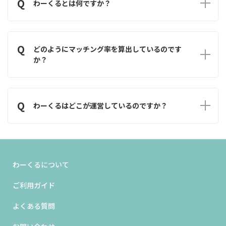
Q
わーくるとは何ですか？
A
わーくるは受注企業と発注企業を結ぶ新たなマッチングサービス
です。受注企業が求める発注企業と、発注企業が求める受注企業、
Q
双方の希望条件を基にマッチング率を算出することでご自身に合
どのようにマッチング率を算出しているのです
った相手を見つけることをサポートします。
か？
A
受注企業側の条件と発注企業側の条件等を基に算出しておりま
す。計算式はシステム側に組み込んでいるために、意図的に数値を
Q
変えたりすることはありません。
わーくるはどこが運営しているのですか？
A
わーくるは会計事務所リライトが運営しております。
わーくるについて
ご利用ガイド
よくある質問