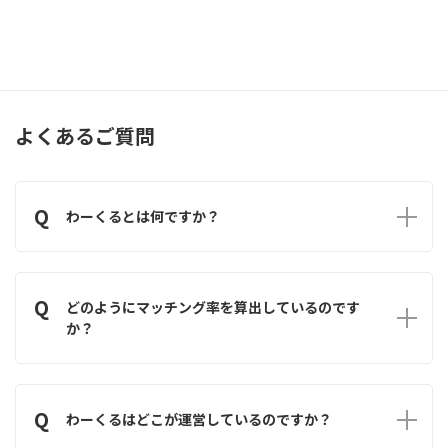
よくあるご質問
Q
わーくるとは何ですか？
A
わーくるは受注企業と発注企業を結ぶ新たなマッチングサービス
です。受注企業が求める発注企業と、発注企業が求める受注企業、
Q
双方の希望条件を基にマッチング率を算出することでご自身に合
どのようにマッチング率を算出しているのです
った相手を見つけることをサポートします。
か？
A
受注企業側の条件と発注企業側の条件等を基に算出しておりま
す。計算式はシステム側に組み込んでいるために、意図的に数値を
Q
変えたりすることはありません。
わーくるはどこが運営しているのですか？