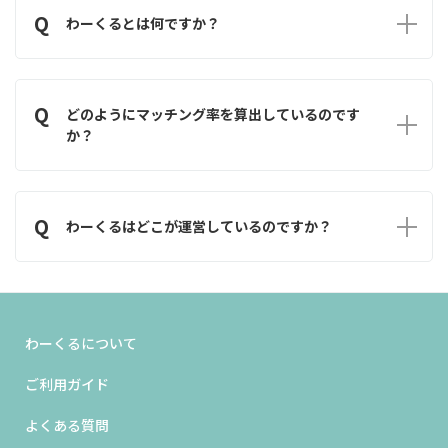
Q
わーくるとは何ですか？
A
わーくるは受注企業と発注企業を結ぶ新たなマッチングサービス
です。受注企業が求める発注企業と、発注企業が求める受注企業、
Q
双方の希望条件を基にマッチング率を算出することでご自身に合
どのようにマッチング率を算出しているのです
った相手を見つけることをサポートします。
か？
A
受注企業側の条件と発注企業側の条件等を基に算出しておりま
す。計算式はシステム側に組み込んでいるために、意図的に数値を
Q
変えたりすることはありません。
わーくるはどこが運営しているのですか？
A
わーくるは会計事務所リライトが運営しております。
わーくるについて
ご利用ガイド
よくある質問