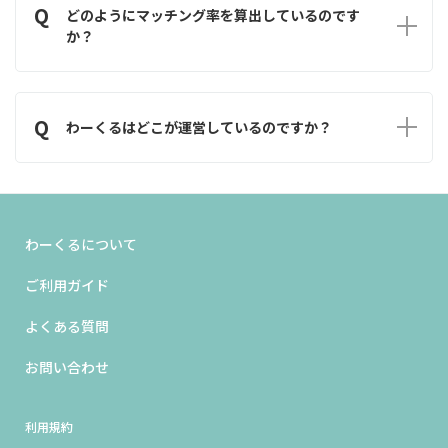
Q
双方の希望条件を基にマッチング率を算出することでご自身に合
どのようにマッチング率を算出しているのです
った相手を見つけることをサポートします。
か？
A
受注企業側の条件と発注企業側の条件等を基に算出しておりま
す。計算式はシステム側に組み込んでいるために、意図的に数値を
Q
変えたりすることはありません。
わーくるはどこが運営しているのですか？
A
わーくるは会計事務所リライトが運営しております。
わーくるについて
ご利用ガイド
よくある質問
お問い合わせ
利用規約